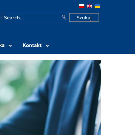
 w Siedlcach
:
ka
Kontakt