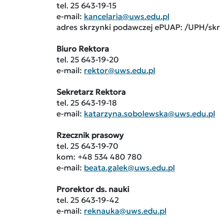
tel. 25 643-19-15
e-mail:
kancelaria@uws.edu.pl
adres skrzynki podawczej ePUAP: /UPH/sk
Biuro Rektora
tel. 25 643-19-20
e-mail:
rektor@uws.edu.pl
Sekretarz Rektora
tel. 25 643-19-18
e-mail:
katarzyna.sobolewska@uws.edu.pl
Rzecznik prasowy
tel. 25 643-19-70
kom: +48 534 480 780
e-mail:
beata.galek@uws.edu.pl
Prorektor ds. nauki
tel. 25 643-19-42
e-mail:
reknauka@uws.edu.pl