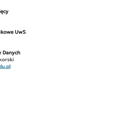
ięcy
ukowe UwS
y Danych
korski
u.pl