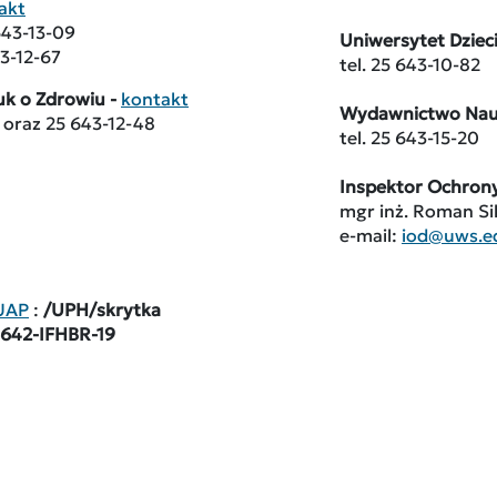
akt
643-13-09
Uniwersytet Dziec
43-12-67
tel. 25 643-10-82
uk o Zdrowiu -
kontakt
Wydawnictwo Na
 oraz 25 643-12-48
tel. 25 643-15-20
Inspektor Ochron
mgr inż. Roman Si
e-mail:
iod@uws.ed
PUAP
:
/UPH/skrytka
642-IFHBR-19