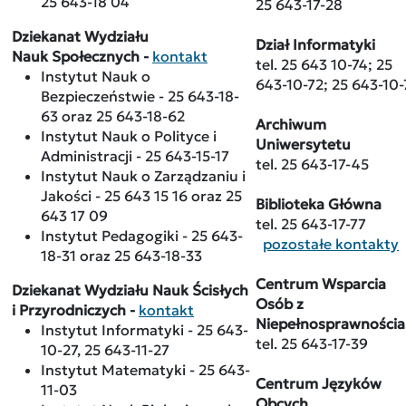
25 643-18 04
25 643-17-28
Dziekanat Wydziału
Dział Informatyki
Nauk Społecznych -
kontakt
tel. 25 643 10-74; 25
Instytut Nauk o
643-10-72; 25 643-10-
Bezpieczeństwie - 25 643-18-
63 oraz 25 643-18-62
Archiwum
Instytut Nauk o Polityce i
Uniwersytetu
Administracji - 25 643-15-17
tel. 25 643-17-45
Instytut Nauk o Zarządzaniu i
Jakości - 25 643 15 16 oraz 25
Biblioteka Główna
643 17 09
tel. 25 643-17-77
Instytut Pedagogiki - 25 643-
pozostałe kontakty
18-31 oraz 25 643-18-33
Centrum Wsparcia
Dziekanat Wydziału Nauk Ścisłych
Osób z
i Przyrodniczych -
kontakt
Niepełnosprawności
Instytut Informatyki - 25 643-
tel. 25 643-17-39
10-27, 25 643-11-27
Instytut Matematyki - 25 643-
Centrum Języków
11-03
Obcych