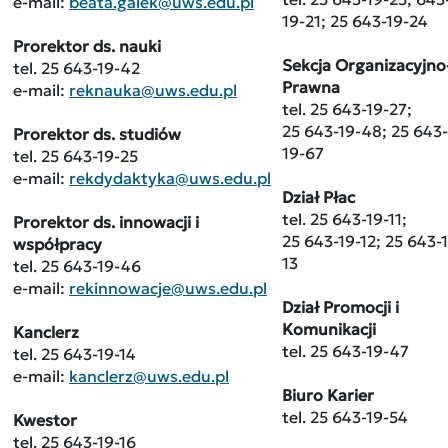
e-mail:
beata.galek@uws.edu.pl
19-21; 25 643-19-24
Prorektor ds. nauki
Sekcja Organizacyjno
tel. 25 643-19-42
Prawna
e-mail:
reknauka@uws.edu.pl
tel. 25 643-19-27;
25 643-19-48; 25 643-
Prorektor ds. studiów
19-67
tel. 25 643-19-25
e-mail:
rekdydaktyka@uws.edu.pl
Dział Płac
tel. 25 643-19-11;
Prorektor ds. innowacji i
25 643-19-12; 25 643-
współpracy
13
tel. 25 643-19-46
e-mail:
rekinnowacje@uws.edu.pl
Dział Promocji i
Komunikacji
Kanclerz
tel. 25 643-19-47
tel. 25 643-19-14
e-mail:
kanclerz@uws.edu.pl
Biuro Karier
tel. 25 643-19-54
Kwestor
tel. 25 643-19-16