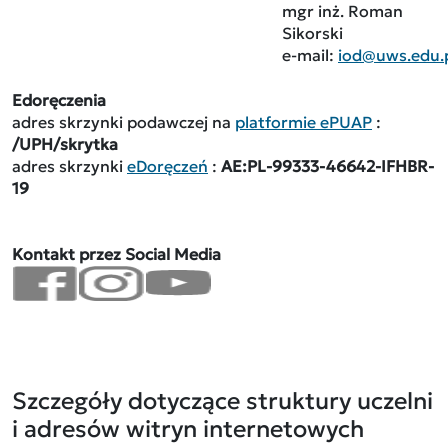
mgr inż. Roman
Sikorski
e-mail:
iod@uws.edu.
Edoręczenia
adres skrzynki podawczej na
platformie ePUAP
:
/UPH/skrytka
adres skrzynki
eDoręczeń
:
AE:PL-99333-46642-IFHBR-
19
Kontakt przez Social Media
Szczegóły dotyczące struktury uczelni
i adresów witryn internetowych