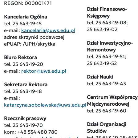
REGON: 000001471
Dział Finansowo-
Księgowy
Kancelaria Ogólna
tel. 25 643-19-08;
tel. 25 643-19-15
25 643-19-02
e-mail:
kancelaria@uws.edu.pl
adres skrzynki podawczej
Dział Inwestycyjno-
ePUAP: /UPH/skrytka
Remontowy
tel. 25 643-19-51;
Biuro Rektora
25 643-19-52
tel. 25 643-19-20
e-mail:
rektor@uws.edu.pl
Dział Nauki
tel. 25 643-19-43
Sekretarz Rektora
tel. 25 643-19-18
Centrum Współpracy
e-mail:
Międzynarodowej
katarzyna.sobolewska@uws.edu.pl
tel. 25 643-19-60
Rzecznik prasowy
Dział Organizacji
tel. 25 643-19-70
Studiów
kom: +48 534 480 780
tel. 25 643-19-25; 643