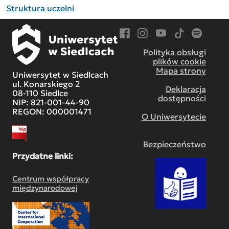
Struktura uczelni
Przejdź do Facebook
Przejdź do Instagram
Przejdź do YouTube
Przejdź do TikT
Przejdź do
Polityka obsługi
plików cookie
Mapa strony
Uniwersytet w Siedlcach
ul. Konarskiego 2
Deklaracja
08-110 Siedlce
dostępności
NIP: 821-001-44-90
REGON: 000001471
O Uniwersytecie
Bezpieczeństwo
Przydatne linki:
Centrum współpracy
międzynarodowej