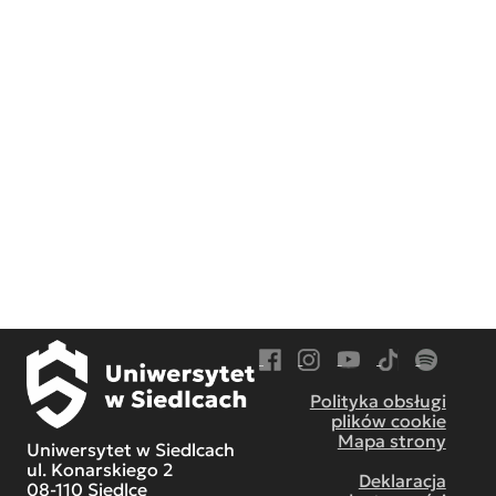
Przejdź do Facebook
Przejdź do Instagram
Przejdź do YouTube
Przejdź do TikT
Przejdź do
Polityka obsługi
plików cookie
Mapa strony
Uniwersytet w Siedlcach
ul. Konarskiego 2
Deklaracja
08-110 Siedlce