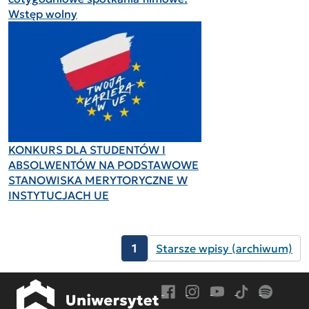
Wstęp wolny
KONKURS DLA STUDENTÓW I
ABSOLWENTÓW NA PODSTAWOWE
STANOWISKA MERYTORYCZNE W
INSTYTUCJACH UE
1
Starsze wpisy (archiwum)
Przejdź do Facebook
Przejdź do Instagram
Przejdź do YouTube
Przejdź do TikT
Przejdź do