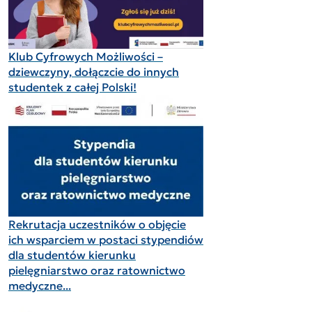
Klub Cyfrowych Możliwości –
dziewczyny, dołączcie do innych
studentek z całej Polski!
Rekrutacja uczestników o objęcie
ich wsparciem w postaci stypendiów
dla studentów kierunku
pielęgniarstwo oraz ratownictwo
medyczne...