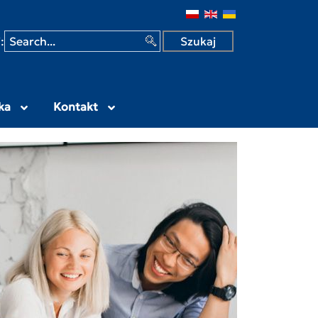
 w Siedlcach
:
ka
Kontakt