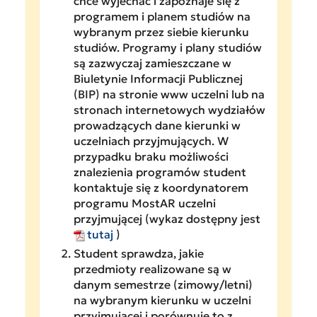
chce wyjechać i zapoznaje się z
programem i planem studiów na
wybranym przez siebie kierunku
studiów. Programy i plany studiów
są zazwyczaj zamieszczane w
Biuletynie Informacji Publicznej
(BIP) na stronie www uczelni lub na
stronach internetowych wydziałów
prowadzących dane kierunki w
uczelniach przyjmujących. W
przypadku braku możliwości
znalezienia programów student
kontaktuje się z koordynatorem
programu MostAR uczelni
przyjmującej (wykaz dostępny jest
tutaj
)
Student sprawdza, jakie
przedmioty realizowane są w
danym semestrze (zimowy/letni)
na wybranym kierunku w uczelni
przyjmującej i porównuje to z