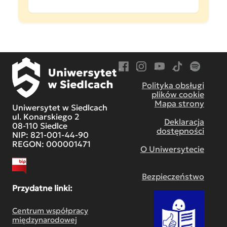
Przejdź do Facebook
Przejdź do Instagram
Przejdź do YouTube
Przejdź do TikT
Przejdź do
Polityka obsługi
plików cookie
Mapa strony
Uniwersytet w Siedlcach
ul. Konarskiego 2
Deklaracja
08-110 Siedlce
dostępności
NIP: 821-001-44-90
REGON: 000001471
O Uniwersytecie
Bezpieczeństwo
Przydatne linki:
Centrum współpracy
międzynarodowej