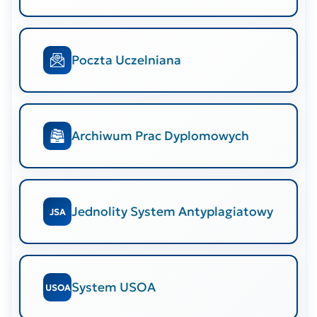
Poczta Uczelniana
Archiwum Prac Dyplomowych
Jednolity System Antyplagiatowy
JSA
System USOA
USOA