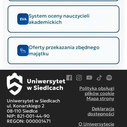
System oceny nauczycieli
EVA
akademickich
Oferty przekazania zbędnego
majątku
Przejdź do Facebook
Przejdź do Instagram
Przejdź do YouTube
Przejdź do TikT
Przejdź do
Polityka obsługi
plików cookie
Mapa strony
Uniwersytet w Siedlcach
ul. Konarskiego 2
Deklaracja
08-110 Siedlce
dostępności
NIP: 821-001-44-90
REGON: 000001471
O Uniwersytecie