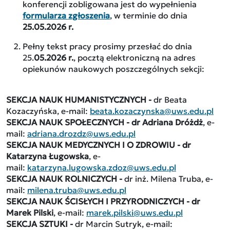
konferencji zobligowana jest do wypełnienia
formularza zgłoszenia
, w terminie do dnia
25.05.2026 r.
Pełny tekst pracy prosimy przesłać do dnia
25.
05.2026 r.
, pocztą elektroniczną na adres
opiekunów naukowych poszczególnych sekcji:
SEKCJA NAUK HUMANISTYCZNYCH -
dr Beata
Kozaczyńska, e-mail:
beata.kozaczynska@uws.edu.pl
SEKCJA NAUK SPOŁECZNYCH - dr Adriana Dróżdż
, e-
mail:
adriana.drozdz@uws.edu.pl
SEKCJA NAUK MEDYCZNYCH I O ZDROWIU - dr
Katarzyna Ługowska
, e-
mail:
katarzyna.lugowska.zdoz@uws.edu.pl
SEKCJA NAUK ROLNICZYCH -
dr inż. Milena Truba, e-
mail:
milena.truba@uws.edu.pl
SEKCJA NAUK ŚCISŁYCH I PRZYRODNICZYCH - dr
Marek Pilski
, e-mail:
marek.pilski@uws.edu.pl
SEKCJA SZTUKI -
dr Marcin Sutryk, e-mail: