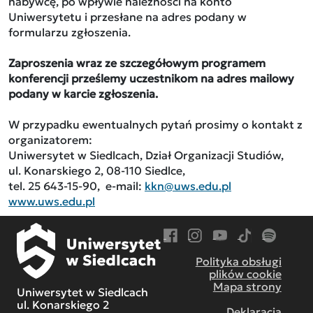
nabywcę, po wpływie należności na konto
Uniwersytetu i przesłane na adres podany w
formularzu zgłoszenia.
Zaproszenia wraz ze szczegółowym programem
konferencji prześlemy uczestnikom na adres mailowy
podany w karcie zgłoszenia.
W przypadku ewentualnych pytań prosimy o kontakt z
organizatorem:
Uniwersytet w Siedlcach, Dział Organizacji Studiów,
ul. Konarskiego 2, 08-110 Siedlce,
tel. 25 643-15-90, e-mail:
kkn@uws.edu.pl
www.uws.edu.pl
Przejdź do Facebook
Przejdź do Instagram
Przejdź do YouTube
Przejdź do TikT
Przejdź do
Polityka obsługi
plików cookie
Mapa strony
Uniwersytet w Siedlcach
ul. Konarskiego 2
Deklaracja