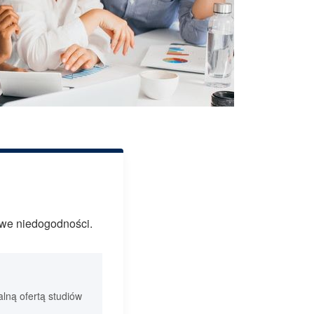
owe niedogodności.
lną ofertą studiów