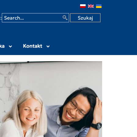
 w Siedlcach
:
ka
Kontakt