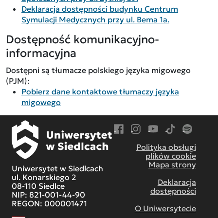
Deklaracja dostępności budynku Centrum
Symulacji Medycznych przy ul. Bema 1a.
Dostępność komunikacyjno-
informacyjna
Dostępni są tłumacze polskiego języka migowego
(PJM):
Pobierz dane kontaktowe tłumaczy języka
migowego
Przejdź do Facebook
Przejdź do Instagram
Przejdź do YouTube
Przejdź do TikT
Przejdź do
Polityka obsługi
plików cookie
Mapa strony
Uniwersytet w Siedlcach
ul. Konarskiego 2
Deklaracja
08-110 Siedlce
dostępności
NIP: 821-001-44-90
REGON: 000001471
O Uniwersytecie