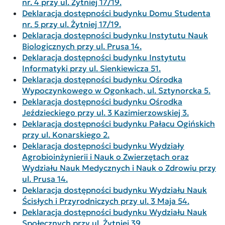
nr. 4 przy ul. Żytniej 17/19.
Deklaracja dostępności budynku Domu Studenta
nr. 5 przy ul. Żytniej 17/19.
Deklaracja dostępności budynku Instytutu Nauk
Biologicznych przy ul. Prusa 14.
Deklaracja dostępności budynku Instytutu
Informatyki przy ul. Sienkiewicza 51.
Deklaracja dostępności budynku Ośrodka
Wypoczynkowego w Ogonkach, ul. Sztynorcka 5.
Deklaracja dostępności budynku Ośrodka
Jeździeckiego przy ul. 3 Kazimierzowskiej 3.
Deklaracja dostępności budynku Pałacu Ogińskich
przy ul. Konarskiego 2.
Deklaracja dostępności budynku Wydziały
Agrobioinżynierii i Nauk o Zwierzętach oraz
Wydziału Nauk Medycznych i Nauk o Zdrowiu przy
ul. Prusa 14.
Deklaracja dostępności budynku Wydziału Nauk
Ścisłych i Przyrodniczych przy ul. 3 Maja 54.
Deklaracja dostępności budynku Wydziału Nauk
Społecznych przy ul. Żytniej 39.