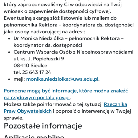
który zaproponowaliśmy Ci w odpowiedzi na Twój
wniosek o zapewnienie dostępności cyfrowej.
Ewentualną skargę złóż listownie lub mailem do
pełnomocnika Rektora – koordynatora ds. dostępności
jako osoby nadzorującej na adres::
Dr Monika Niedziółka – pełnomocnik Rektora –
koordynator ds. dostępności
Centrum Wsparcia Osób z Niepełnosprawnościami
ul. ks. J. Popiełuszki 9
08-110 Siedlce
tel. 25 643 17 24
mejl:
monika.niedziolka@uws.edu.pl
.
Pomocne mogą być informacje, które można znaleźć
na rządowym portalu gov.pl
.
Możesz także poinformować o tej sytuacji
Rzecznika
Praw Obywatelskich
i poprosić o interwencję w Twojej
sprawie.
Pozostałe informacje
Aplikacje mobilne