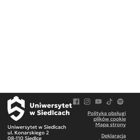
Przejdź do Facebook
Przejdź do Instagram
Przejdź do YouTube
Przejdź do TikT
Przejdź do
Polityka obsługi
plików cookie
Mapa strony
Uniwersytet w Siedlcach
ul. Konarskiego 2
Deklaracja
08-110 Siedlce