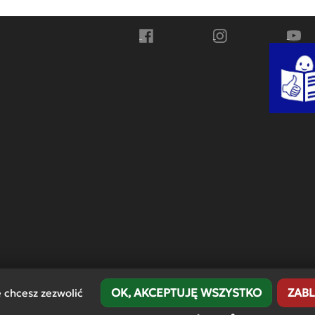
Przejdź do Facebook
Przejdź do Instagra
Przej
OK, AKCEPTUJĘ WSZYSTKO
ZABL
e chcesz zezwolić