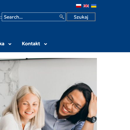
 w Siedlcach
:
ka
Kontakt