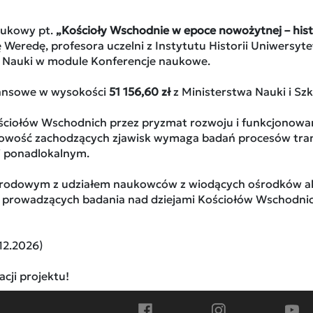
aukowy pt.
„Kościoły Wschodnie w epoce nowożytnej – hist
 Weredę, profesora uczelni z Instytutu Historii Uniwersyte
 Nauki w module Konferencje naukowe.
inansowe w wysokości
51 156,60 zł
z Ministerstwa Nauki i Sz
ściołów Wschodnich przez pryzmat rozwoju i funkcjonowania 
wość zachodzących zjawisk wymaga badań procesów transfe
i ponadlokalnym.
odowym z udziałem naukowców z wiodących ośrodków akad
na) prowadzących badania nad dziejami Kościołów Wschodni
.12.2026)
cji projektu!