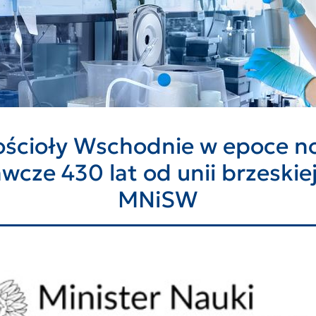
ścioły Wschodnie w epoce now
cze 430 lat od unii brzeskie
MNiSW