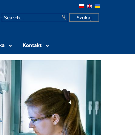
 w Siedlcach
:
ka
Kontakt