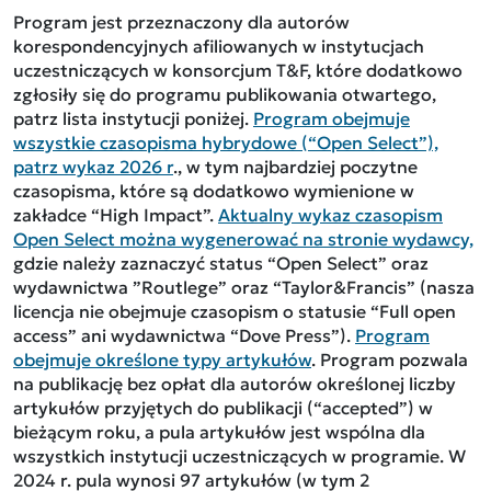
Program jest przeznaczony dla autorów
korespondencyjnych afiliowanych w instytucjach
uczestniczących w konsorcjum T&F, które dodatkowo
zgłosiły się do programu publikowania otwartego,
patrz lista instytucji poniżej.
Program obejmuje
wszystkie czasopisma hybrydowe (“Open Select”),
patrz wykaz 2026 r
., w tym najbardziej poczytne
czasopisma, które są dodatkowo wymienione w
zakładce “High Impact”.
Aktualny wykaz czasopism
Open Select można wygenerować na stronie wydawcy,
gdzie należy zaznaczyć status “Open Select” oraz
wydawnictwa ”Routlege” oraz “Taylor&Francis” (nasza
licencja nie obejmuje czasopism o statusie “Full open
access” ani wydawnictwa “Dove Press”).
Program
obejmuje określone typy artykułów
. Program pozwala
na publikację bez opłat dla autorów określonej liczby
artykułów przyjętych do publikacji (“accepted”) w
bieżącym roku, a pula artykułów jest wspólna dla
wszystkich instytucji uczestniczących w programie. W
2024 r. pula wynosi 97 artykułów (w tym 2