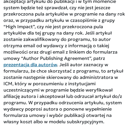
akceptacji artykułu do publikacji i w tym momencie
system będzie też sprawdzał, czy nie jest jeszcze
przekroczona pula artykułów w programie na dany rok
oraz, w przypadku artykułu w czasopiśmie z grupy
“High Impact”, czy nie jest przekroczona pula
artykułów dla tej grupy na dany rok. Jeśli artykuł
zostanie zakwalifikowany do programu, to autor
otrzyma email od wydawcy z informacją o takiej
możliwości oraz drugi email z linkiem do formularza
umowy “Author Publishing Agreement”, patrz
prezentacja dla autorów
. Jeśli autor zaznaczy w
formularzu, że chce skorzystać z programu, to artykuł
zostanie następnie skierowany do administratora w
ICM, który w porozumieniu z instytucjami
uczestniczącymi w programie będzie weryfikował
afiliację autora i akceptował lub odrzucał artykuł do/z
programu. W przypadku odrzucenia artykułu, system
wydawcy poprosi autora o ponowne wypełnienie
formularza umowy i wybór publikacji otwartej na
własny koszt albo w modelu subskrypcyjnym.