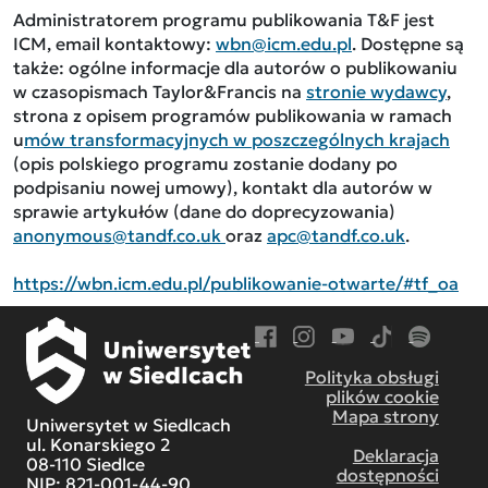
Administratorem programu publikowania T&F jest
ICM, email kontaktowy:
wbn@icm.edu.pl
. Dostępne są
także: ogólne informacje dla autorów o publikowaniu
w czasopismach Taylor&Francis na
stronie wydawcy
,
strona z opisem programów publikowania w ramach
u
mów transformacyjnych w poszczególnych krajach
(opis polskiego programu zostanie dodany po
podpisaniu nowej umowy), kontakt dla autorów w
sprawie artykułów (dane do doprecyzowania)
anonymous@tandf.co.uk
oraz
apc@tandf.co.uk
.
https://wbn.icm.edu.pl/publikowanie-otwarte/#tf_oa
Przejdź do Facebook
Przejdź do Instagram
Przejdź do YouTube
Przejdź do TikT
Przejdź do
Polityka obsługi
plików cookie
Mapa strony
Uniwersytet w Siedlcach
ul. Konarskiego 2
Deklaracja
08-110 Siedlce
dostępności
NIP: 821-001-44-90