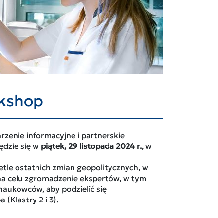
rkshop
arzenie informacyjne i partnerskie
ędzie się w
piątek, 29 listopada 2024 r.
, w
etle ostatnich zmian geopolitycznych, w
ą na celu zgromadzenie ekspertów, w tym
naukowców, aby podzielić się
Klastry 2 i 3).