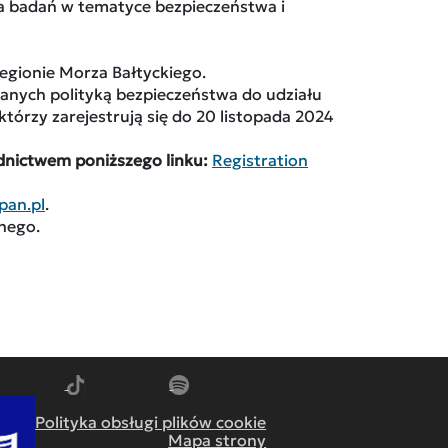
a badań w tematyce bezpieczeństwa i
egionie Morza Bałtyckiego.
wanych polityką bezpieczeństwa do udziału
órzy zarejestrują się do 20 listopada 2024
ednictwem poniższego linku:
Registration
pan.pl
.
lnego.
m
dź do YouTube
Przejdź do TikTok
Przejdź do Spotify
Polityka obsługi plików cookie
Mapa strony