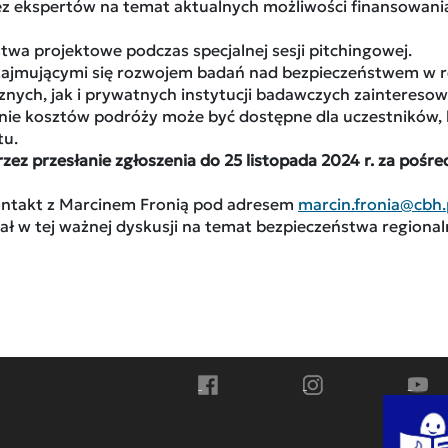
ez ekspertów na temat aktualnych możliwości finansowani
twa projektowe podczas specjalnej sesji pitchingowej.
 zajmującymi się rozwojem badań nad bezpieczeństwem w r
znych, jak i prywatnych instytucji badawczych zaintereso
 kosztów podróży może być dostępne dla uczestników, kt
tu.
ez przesłanie zgłoszenia do 25 listopada 2024 r. za pośr
kontakt z Marcinem Fronią pod adresem
marcin.fronia@cbh.
ał w tej ważnej dyskusji na temat bezpieczeństwa regiona
Przejdź do Facebook
Przejdź do Instagra
Przej