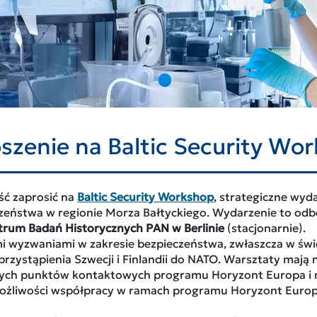
szenie na Baltic Security Wo
ć zaprosić na
Baltic Security Workshop
, strategiczne wyd
ństwa w regionie Morza Bałtyckiego. Wydarzenie to odb
trum Badań Historycznych PAN w Berlinie
(stacjonarnie).
mi wyzwaniami w zakresie bezpieczeństwa, zwłaszcza w świ
z przystąpienia Szwecji i Finlandii do NATO. Warsztaty maj
jowych punktów kontaktowych programu Horyzont Europa i 
ożliwości współpracy w ramach programu Horyzont Europa (