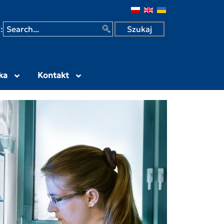
 w Siedlcach
:
ka
Kontakt