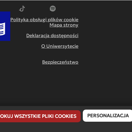
m
dź do YouTube
Przejdź do TikTok
Przejdź do Spotify
Polityka obsługi plików cookie
Mapa strony
Deklaracja dostępności
O Uniwersytecie
Bezpieczeństwo
PERSONALIZACJA
OKUJ WSZYSTKIE PLIKI COOKIES
Copyright © 2008-2023
Wszelkie prawa zastrzeżone