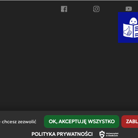
Przejdź do Facebook
Przejdź do Instagra
Przej
OK, AKCEPTUJĘ WSZYSTKO
ZABL
e chcesz zezwolić
POLITYKA PRYWATNOŚCI