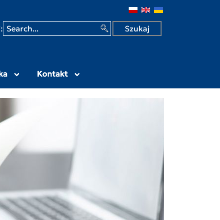
 w Siedlcach
:
ka
Kontakt