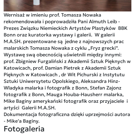
Wernisaż w imieniu prof. Tomasza Nowaka
rekomendowała i poprowadziła Pani Almuth Leib -
Prezes Związku Niemieckich Artystów Plastyków BBK
Bonn oraz kuratorka wystawy i galerii. W galerii
M.A.SH. prezentowane są jedne z najnowszych prac
malarskich Tomasza Nowaka z cyklu „Fryz grecki”.
Wystawę swą obecnością uświetnili między innymi:
prof. Zbigniew Furgaliński z Akademii Sztuk Pięknych w
Katowicach, prof. Damian Pietrek z Akademii Sztuk
Pięknych w Katowicach , dr Wit Pichurski z Instytutu
Sztuki Uniwersytetu Opolskiego, Aleksandra Hinz-
Wladyka malarka i fotografik z Bonn, Stefan Zajonz
fotografik z Bonn, Mauga Houba-Hausherr malarka,
Mike Baginy amerykański fotografik oraz przyjaciele i
artyści Galerii M.A.SH.
Dokumentacja fotograficzna dzięki uprzejmości autora
- Mike’a Baginy.
Fotogaleria