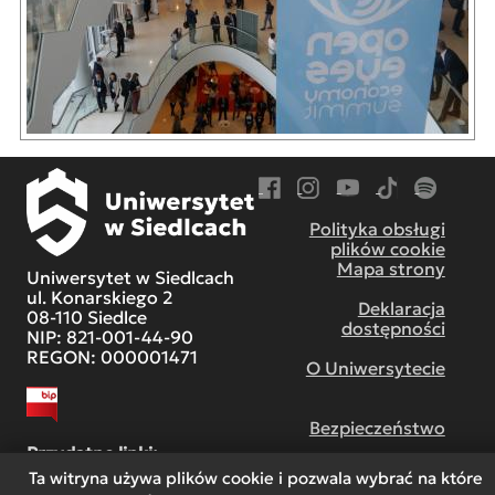
Przejdź do Facebook
Przejdź do Instagram
Przejdź do YouTube
Przejdź do TikT
Przejdź do
Polityka obsługi
plików cookie
Mapa strony
Uniwersytet w Siedlcach
ul. Konarskiego 2
Deklaracja
08-110 Siedlce
dostępności
NIP: 821-001-44-90
REGON: 000001471
O Uniwersytecie
Bezpieczeństwo
Przydatne linki:
Ta witryna używa plików cookie i pozwala wybrać na które