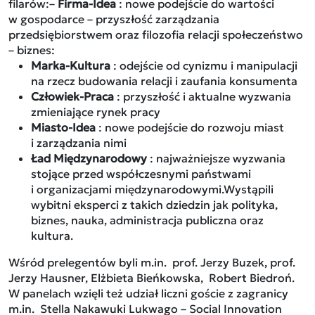
filarów:–
Firma-Idea
: nowe podejście do wartości
w gospodarce – przyszłość zarządzania
przedsiębiorstwem oraz filozofia relacji społeczeństwo
– biznes:
Marka-Kultura
: odejście od cynizmu i manipulacji
na rzecz budowania relacji i zaufania konsumenta
Człowiek-Praca
: przyszłość i aktualne wyzwania
zmieniające rynek pracy
Miasto-Idea
: nowe podejście do rozwoju miast
i zarządzania nimi
Ład Międzynarodowy
: najważniejsze wyzwania
stojące przed współczesnymi państwami
i organizacjami międzynarodowymi.Wystąpili
wybitni eksperci z takich dziedzin jak polityka,
biznes, nauka, administracja publiczna oraz
kultura.
Wśród prelegentów byli m.in. prof. Jerzy Buzek, prof.
Jerzy Hausner, Elżbieta Bieńkowska, Robert Biedroń.
W panelach wzięli też udział liczni goście z zagranicy
m.in. Stella Nakawuki Lukwago – Social Innovation