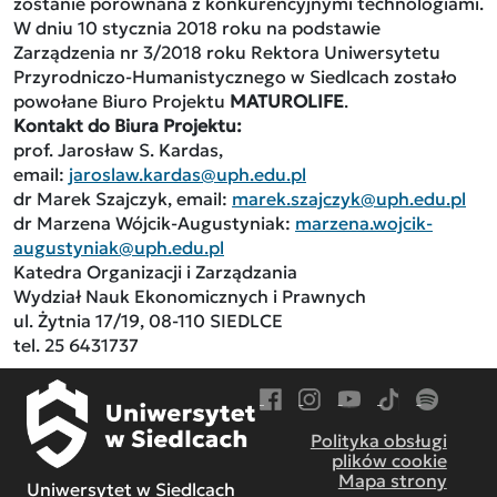
zostanie porównana z konkurencyjnymi technologiami.
W dniu 10 stycznia 2018 roku na podstawie
Zarządzenia nr 3/2018 roku Rektora Uniwersytetu
Przyrodniczo-Humanistycznego w Siedlcach zostało
powołane Biuro Projektu
MATUROLIFE
.
Kontakt do Biura Projektu:
prof. Jarosław S. Kardas,
email:
jaroslaw.kardas@uph.edu.pl
dr Marek Szajczyk, email:
marek.szajczyk@uph.edu.pl
dr Marzena Wójcik-Augustyniak:
marzena.wojcik-
augustyniak@uph.edu.pl
Katedra Organizacji i Zarządzania
Wydział Nauk Ekonomicznych i Prawnych
ul. Żytnia 17/19, 08-110 SIEDLCE
tel. 25 6431737
Przejdź do Facebook
Przejdź do Instagram
Przejdź do YouTube
Przejdź do TikT
Przejdź do
Polityka obsługi
plików cookie
Mapa strony
Uniwersytet w Siedlcach