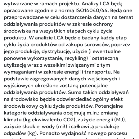
wytwarzane w ramach projektu. Analizy LCA będą
opracowane zgodnie z normą ISO14040/44. Będą one
przeprowadzane w celu dostarczenia danych na temat
oddziaływania produktów w zakresie ochrony
środowiska na wszystkich etapach cyklu życia
produktu. W analizie LCA będzie badany każdy etap
cyklu życia produktów od zakupu surowców, poprzez
jego produkcję, dystrybucję, użycie (i ewentualne
ponowne wykorzystanie, recykling) i ostateczną
utylizację wraz z wszelkimi związanymi z tym
wymaganiami w zakresie energii i transportu. Na
podstawie zagregowanych danych wejściowych i
wyjściowych określone zostaną potencjalne
oddziaływania produktów. Suma takich oddziaływań
na środowisko będzie odzwierciedlać ogólny efekt
środowiskowy cyklu życia produktów. Potencjalne
kategorie oddziaływania obejmują m.in.: zmianę
klimatu (kg ekwiwalentu CO2), zużycie energii (MJ),
zużycie słodkiej wody (m3) i całkowitą produkcję
odpadów (kg). Ponadto wydajność nowego procesu