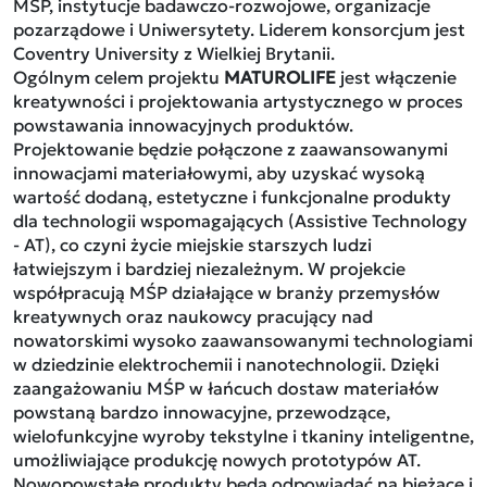
MŚP, instytucje badawczo-rozwojowe, organizacje
pozarządowe i Uniwersytety. Liderem konsorcjum jest
Coventry University z Wielkiej Brytanii.
Ogólnym celem projektu
MATUROLIFE
jest włączenie
kreatywności i projektowania artystycznego w proces
powstawania innowacyjnych produktów.
Projektowanie będzie połączone z zaawansowanymi
innowacjami materiałowymi, aby uzyskać wysoką
wartość dodaną, estetyczne i funkcjonalne produkty
dla technologii wspomagających (Assistive Technology
- AT), co czyni życie miejskie starszych ludzi
łatwiejszym i bardziej niezależnym. W projekcie
współpracują MŚP działające w branży przemysłów
kreatywnych oraz naukowcy pracujący nad
nowatorskimi wysoko zaawansowanymi technologiami
w dziedzinie elektrochemii i nanotechnologii. Dzięki
zaangażowaniu MŚP w łańcuch dostaw materiałów
powstaną bardzo innowacyjne, przewodzące,
wielofunkcyjne wyroby tekstylne i tkaniny inteligentne,
umożliwiające produkcję nowych prototypów AT.
Nowopowstałe produkty będą odpowiadać na bieżące i