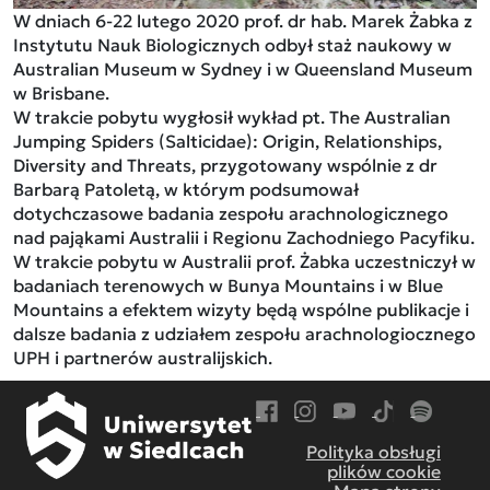
W dniach 6-22 lutego 2020 prof. dr hab. Marek Żabka z
Instytutu Nauk Biologicznych odbył staż naukowy w
Australian Museum w Sydney i w Queensland Museum
w Brisbane.
W trakcie pobytu wygłosił wykład pt. The Australian
Jumping Spiders (Salticidae): Origin, Relationships,
Diversity and Threats, przygotowany wspólnie z dr
Barbarą Patoletą, w którym podsumował
dotychczasowe badania zespołu arachnologicznego
nad pająkami Australii i Regionu Zachodniego Pacyfiku.
W trakcie pobytu w Australii prof. Żabka uczestniczył w
badaniach terenowych w Bunya Mountains i w Blue
Mountains a efektem wizyty będą wspólne publikacje i
dalsze badania z udziałem zespołu arachnologiocznego
UPH i partnerów australijskich.
Przejdź do Facebook
Przejdź do Instagram
Przejdź do YouTube
Przejdź do TikT
Przejdź do
Polityka obsługi
plików cookie