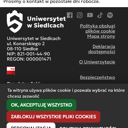
Prosimy o kontakt w pozostałe dni robocze.
Przejdź do Facebook
Przejdź do Instagram
Przejdź do YouTube
Przejdź do TikT
Przejdź do
Polityka obsługi
plików cookie
Mapa strony
Uniwersytet w Siedlcach
ul. Konarskiego 2
Deklaracja
08-110 Siedlce
dostępności
NIP: 821-001-44-90
REGON: 000001471
O Uniwersytecie
Bezpieczeństwo
Przydatne linki:
Ta witryna używa plików cookie i pozwala wybrać na które
chcesz zezwolić
Centrum współpracy
międzynarodowej
OK, AKCEPTUJĘ WSZYSTKO
ZABLOKUJ WSZYSTKIE PLIKI COOKIES