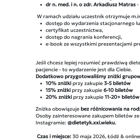
dr n. med. i n. o zdr. Arkadiusz Matras
-
W ramach udziału uczestnik otrzymuje m.in
dostęp do wydarzenia stacjonarnego lub
certyfikat uczestnictwa,
dostęp do nagrania konferencji,
e-book ze wszystkimi prezentacjami pr
Jeśli chcesz lepiej rozumieć prawdziwą diet
pacjencie - to wydarzenie jest dla Ciebie.
Dodatkowo przygotowaliśmy zniżki grupowe
10% zniżki
przy zakupie
3-5 biletów
15% zniżki
przy zakupie
6-10 biletów
20% zniżki
przy zakupie
11-20+ biletów
Zniżka obowiązuje
bez różnicowania na rodz
Osoby zainteresowane zakupem biletów ze
Instagramie:
@dietetyk.xxi.wieku
.
Czas i miejsce:
30 maja 2026, Łódź & online