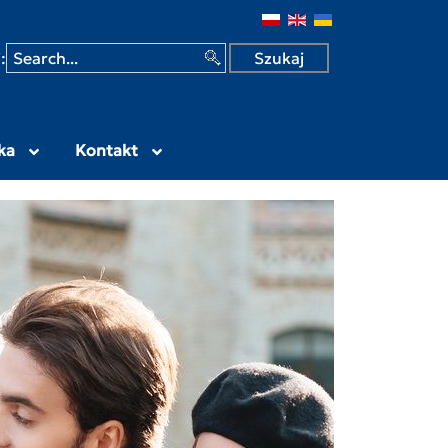
 w Siedlcach
:
ka
Kontakt