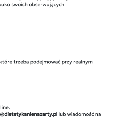
mbuko swoich obserwujących
je, które trzeba podejmować przy realnym
line.
@dietetykanienazarty.pl
lub wiadomość na