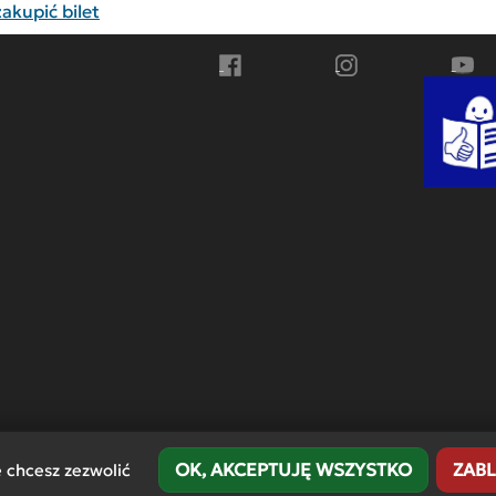
akupić bilet
Przejdź do Facebook
Przejdź do Instagra
Przej
OK, AKCEPTUJĘ WSZYSTKO
ZABL
e chcesz zezwolić