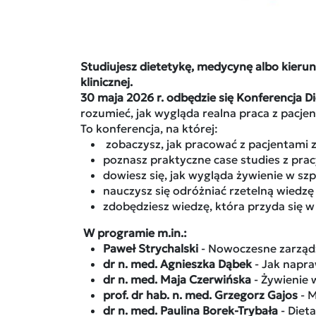
Studiujesz dietetykę, medycynę albo kieru
klinicznej.
30 maja 2026 r. odbędzie się Konferencja 
rozumieć, jak wygląda realna praca z pacje
To konferencja, na której:
zobaczysz, jak pracować z pacjentami z
poznasz praktyczne case studies z pra
dowiesz się, jak wygląda żywienie w szp
nauczysz się odróżniać rzetelną wiedzę
zdobędziesz wiedzę, która przyda się w
W programie m.in.:
Paweł Strychalski
- Nowoczesne zarządz
dr n. med. Agnieszka Dąbek
- Jak napra
dr n. med. Maja Czerwińska
- Żywienie 
prof. dr hab. n. med. Grzegorz Gajos
- M
dr n. med. Paulina Borek-Trybała
- Dieta