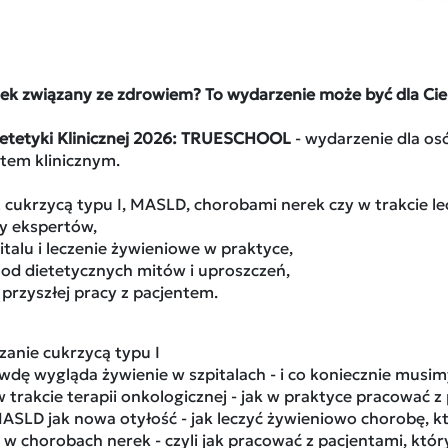
nek związany ze zdrowiem? To wydarzenie może być dla Cieb
Dietetyki Klinicznej 2026: TRUESCHOOL
- wydarzenie dla osó
ntem klinicznym.
 cukrzycą typu I, MASLD, chorobami nerek czy w trakcie l
cy ekspertów,
italu i leczenie żywieniowe w praktyce,
 od dietetycznych mitów i uproszczeń,
 przyszłej pracy z pacjentem.
anie cukrzycą typu I
wdę wygląda żywienie w szpitalach - i co koniecznie musim
w trakcie terapii onkologicznej - jak w praktyce pracować 
ASLD jak nowa otyłość - jak leczyć żywieniowo chorobę, 
 w chorobach nerek - czyli jak pracować z pacjentami, któr