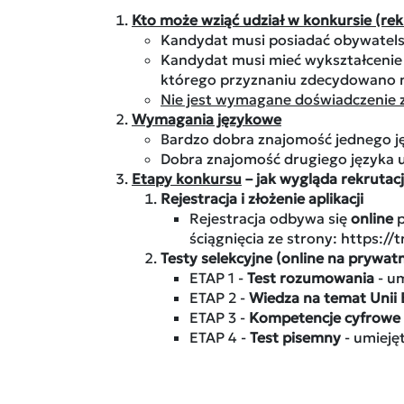
Kto może wziąć udział w konkursie (rek
Kandydat musi posiadać obywatels
Kandydat musi mieć wykształcenie
którego przyznaniu zdecydowano nie
Nie jest wymagane doświadczenie 
Wymagania językowe
Bardzo dobra znajomość jednego ję
Dobra znajomość drugiego języka
Etapy konkursu
– jak wygląda rekrutac
Rejestracja i złożenie aplikacji
Rejestracja odbywa się
online
p
ściągnięcia ze strony: https:/
Testy selekcyjne (online na pryw
ETAP 1 -
Test rozumowania
- um
ETAP 2 -
Wiedza na temat Unii 
ETAP 3 -
Kompetencje cyfrowe
ETAP 4 -
Test pisemny
- umieję