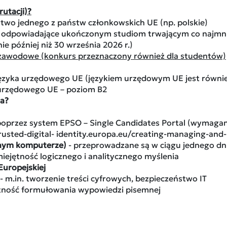
rutacji)?
two jednego z państw członkowskich UE (np. polskie)
 odpowiadające ukończonym studiom trwającym co najmnie
 później niż 30 września 2026 r.)
zawodowe (konkurs przeznaczony również dla studentów)
zyka urzędowego UE (językiem urzędowym UE jest również
 urzędowego UE – poziom B2
ja?
oprzez system EPSO – Single Candidates Portal (wymagana
/trusted-digital- identity.europa.eu/creating-managing-an
atnym komputerze)
- przeprowadzane są w ciągu jednego dnia 
iejętność logicznego i analitycznego myślenia
Europejskiej
- m.in. tworzenie treści cyfrowych, bezpieczeństwo IT
tność formułowania wypowiedzi pisemnej