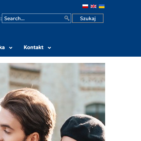
 w Siedlcach
:
ka
Kontakt