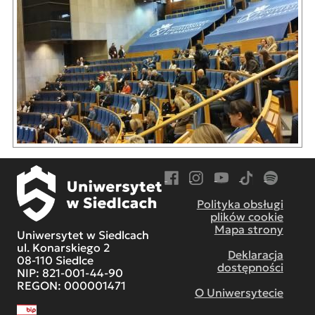
Przejdź do Facebook
Przejdź do Instagram
Przejdź do YouTube
Przejdź do TikT
Przejdź do
Polityka obsługi
plików cookie
Mapa strony
Uniwersytet w Siedlcach
ul. Konarskiego 2
Deklaracja
08-110 Siedlce
dostępności
NIP: 821-001-44-90
REGON: 000001471
O Uniwersytecie