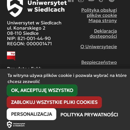
Przejdź do Facebook
Przejdź do Instagram
Przejdź do YouTube
Przejdź do TikT
Przejdź do
Polityka obsługi
plików cookie
Mapa strony
Uniwersytet w Siedlcach
ul. Konarskiego 2
Deklaracja
08-110 Siedlce
dostępności
NIP: 821-001-44-90
REGON: 000001471
O Uniwersytecie
Bezpieczeństwo
Przydatne linki:
Ta witryna używa plików cookie i pozwala wybrać na które
chcesz zezwolić
Centrum współpracy
międzynarodowej
OK, AKCEPTUJĘ WSZYSTKO
ZABLOKUJ WSZYSTKIE PLIKI COOKIES
PERSONALIZACJA
POLITYKA PRYWATNOŚCI
Copyright © 2008-2023
Wszelkie prawa zastrzeżone