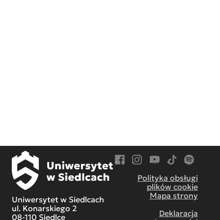
Przejdź do Facebook
Przejdź do Instagram
Przejdź do YouTube
Przejdź do TikT
Przejdź do
Polityka obsługi
plików cookie
Mapa strony
Uniwersytet w Siedlcach
ul. Konarskiego 2
Deklaracja
08-110 Siedlce