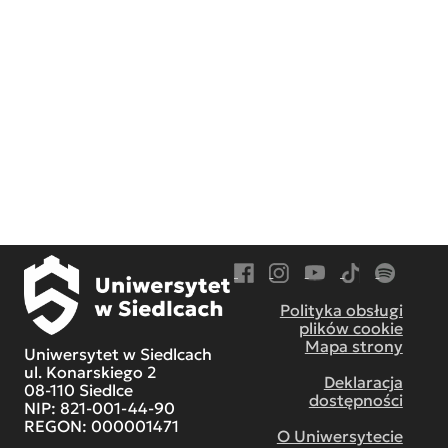
Przejdź do Facebook
Przejdź do Instagram
Przejdź do YouTube
Przejdź do TikT
Przejdź do
Polityka obsługi
plików cookie
Mapa strony
Uniwersytet w Siedlcach
ul. Konarskiego 2
Deklaracja
08-110 Siedlce
dostępności
NIP: 821-001-44-90
REGON: 000001471
O Uniwersytecie