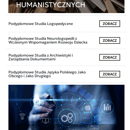
Podyplomowe Studia Logopedyczne
ZOBACZ
Podyplomowe Studia Neurologopedii z
ZOBACZ
Wczesnym Wspomaganiem Rozwoju Dziecka
Podyplomowe Studia z Archiwistyki i
ZOBACZ
Zarządzania Dokumentami
Podyplomowe Studia Języka Polskiego Jako
ZOBACZ
Obcego i Jako Drugiego