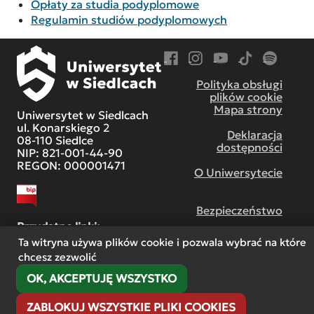
Opłaty za studia podyplomowe
Regulamin studiów podyplomowych
Przejdź do Facebook
Przejdź do Instagram
Przejdź do YouTube
Przejdź do TikT
Przejdź do
Polityka obsługi
plików cookie
Mapa strony
Uniwersytet w Siedlcach
ul. Konarskiego 2
Deklaracja
08-110 Siedlce
dostępności
NIP: 821-001-44-90
REGON: 000001471
O Uniwersytecie
Bezpieczeństwo
Przydatne linki:
Ta witryna używa plików cookie i pozwala wybrać na które
chcesz zezwolić
Centrum współpracy
międzynarodowej
OK, AKCEPTUJĘ WSZYSTKO
ZABLOKUJ WSZYSTKIE PLIKI COOKIES