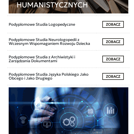
Podyplomowe Studia Logopedyczne
ZOBACZ
Podyplomowe Studia Neurologopedii z
ZOBACZ
Wczesnym Wspomaganiem Rozwoju Dziecka
Podyplomowe Studia z Archiwistyki i
ZOBACZ
Zarządzania Dokumentami
Podyplomowe Studia Języka Polskiego Jako
ZOBACZ
Obcego i Jako Drugiego