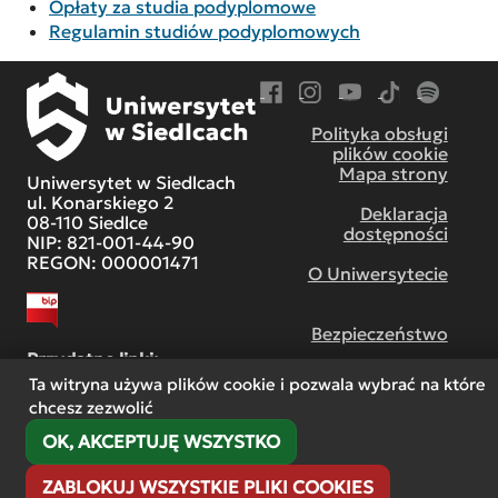
Opłaty za studia podyplomowe
Regulamin studiów podyplomowych
Przejdź do Facebook
Przejdź do Instagram
Przejdź do YouTube
Przejdź do TikT
Przejdź do
Polityka obsługi
plików cookie
Mapa strony
Uniwersytet w Siedlcach
ul. Konarskiego 2
Deklaracja
08-110 Siedlce
dostępności
NIP: 821-001-44-90
REGON: 000001471
O Uniwersytecie
Bezpieczeństwo
Przydatne linki:
Ta witryna używa plików cookie i pozwala wybrać na które
chcesz zezwolić
Centrum współpracy
międzynarodowej
OK, AKCEPTUJĘ WSZYSTKO
ZABLOKUJ WSZYSTKIE PLIKI COOKIES