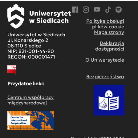
Przejdź do Facebook
Przejdź do Instagram
Przejdź do YouTube
Przejdź do TikT
Przejdź do
Polityka obsługi
plików cookie
Mapa strony
Uniwersytet w Siedlcach
ul. Konarskiego 2
Deklaracja
08-110 Siedlce
dostępności
NIP: 821-001-44-90
REGON: 000001471
O Uniwersytecie
Bezpieczeństwo
Przydatne linki:
Centrum współpracy
międzynarodowej