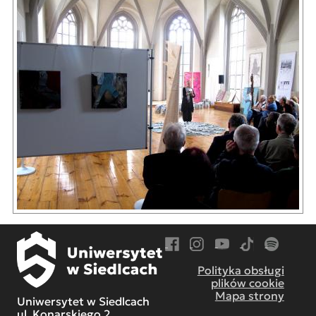
Przejdź do Facebook
Przejdź do Instagram
Przejdź do YouTube
Przejdź do TikT
Przejdź do
Polityka obsługi
plików cookie
Mapa strony
Uniwersytet w Siedlcach
ul. Konarskiego 2