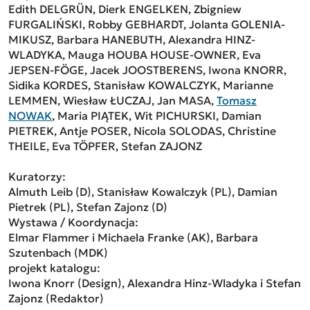
Edith DELGRÜN, Dierk ENGELKEN, Zbigniew
FURGALIŃSKI, Robby GEBHARDT, Jolanta GOLENIA-
MIKUSZ, Barbara HANEBUTH, Alexandra HINZ-
WLADYKA, Mauga HOUBA HOUSE-OWNER, Eva
JEPSEN-FÖGE, Jacek JOOSTBERENS, Iwona KNORR,
Sidika KORDES, Stanisław KOWALCZYK, Marianne
LEMMEN, Wiesław ŁUCZAJ, Jan MASA,
Tomasz
NOWAK
, Maria PIĄTEK, Wit PICHURSKI, Damian
PIETREK, Antje POSER, Nicola SOLODAS, Christine
THEILE, Eva TÖPFER, Stefan ZAJONZ
Kuratorzy:
Almuth Leib (D), Stanisław Kowalczyk (PL), Damian
Pietrek (PL), Stefan Zajonz (D)
Wystawa / Koordynacja:
Elmar Flammer i Michaela Franke (AK), Barbara
Szutenbach (MDK)
projekt katalogu:
Iwona Knorr (Design), Alexandra Hinz-Wladyka i Stefan
Zajonz (Redaktor)