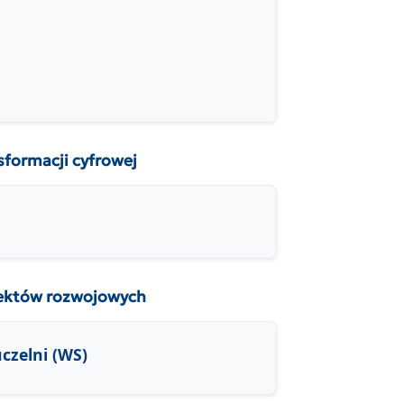
ormacji cyfrowej
ektów rozwojowych
uczelni (WS)