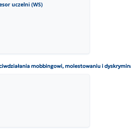
esor uczelni (WS)
działania mobbingowi, molestowaniu i dyskryminacj