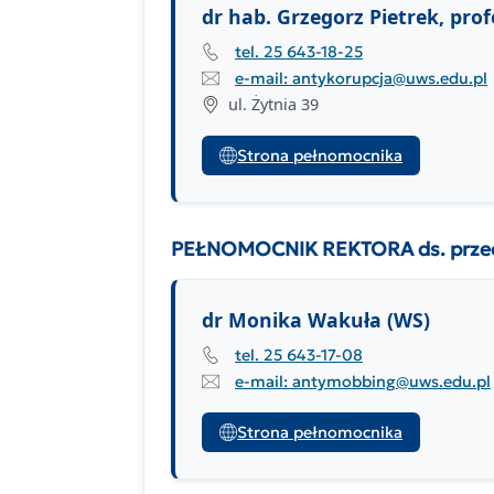
dr hab. Grzegorz Pietrek, prof
tel. 25 643-18-25
e-mail: antykorupcja@uws.edu.pl
ul. Żytnia 39
Strona pełnomocnika
PEŁNOMOCNIK REKTORA ds. przeciw
dr Monika Wakuła (WS)
tel. 25 643-17-08
e-mail: antymobbing@uws.edu.pl
Strona pełnomocnika