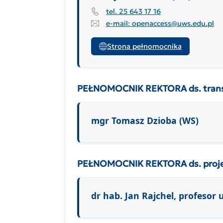
tel. 25 643 17 16
e-mail: openaccess@uws.edu.pl
Strona pełnomocnika
PEŁNOMOCNIK REKTORA ds. transf
mgr Tomasz Dzioba (WS)
PEŁNOMOCNIK REKTORA ds. proj
dr hab. Jan Rajchel, profesor 