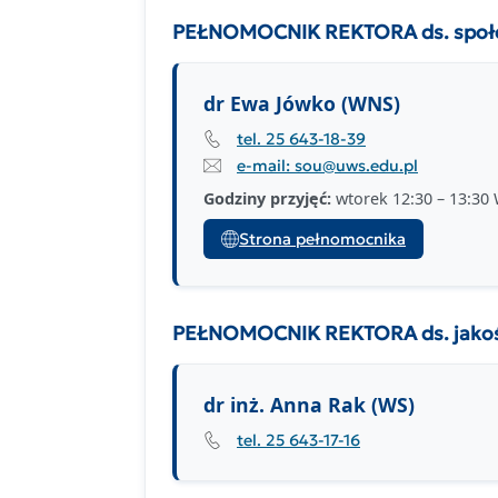
PEŁNOMOCNIK REKTORA ds. społec
dr Ewa Jówko (WNS)
tel. 25 643-18-39
e-mail: sou@uws.edu.pl
Godziny przyjęć:
wtorek 12:30 – 13:30 W
Strona pełnomocnika
PEŁNOMOCNIK REKTORA ds. jakośc
dr inż. Anna Rak (WS)
tel. 25 643-17-16