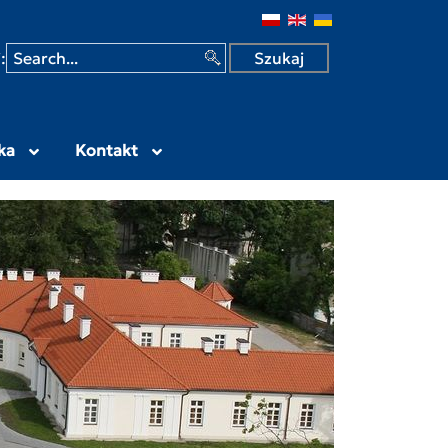
 w Siedlcach
:
ka
Kontakt